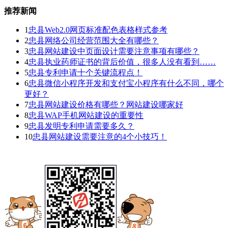
推荐新闻
1
忠县Web2.0网页标准配色表格样式参考
2
忠县网络公司经营范围大全有哪些？
3
忠县网站建设中页面设计需要注意事项有哪些？
4
忠县执业药师证书的背后价值，很多人没有看到……
5
忠县专利申请十个关键流程点！
6
忠县微信小程序开发和支付宝小程序有什么不同，哪个
更好？
7
忠县网站建设价格有哪些？网站建设哪家好
8
忠县WAP手机网站建设的重要性
9
忠县发明专利申请需要多久？
10
忠县网站建设需要注意的4个小技巧！