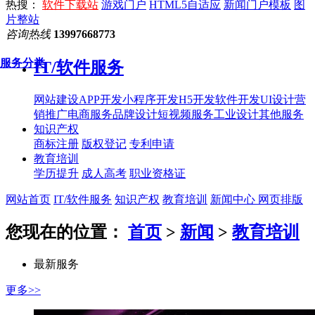
热搜：
软件下载站
游戏门户
HTML5自适应
新闻门户模板
图
片整站
咨询热线
13997668773
服务分类
IT/软件服务
网站建设
APP开发
小程序开发
H5开发
软件开发
UI设计
营
销推广
电商服务
品牌设计
短视频服务
工业设计
其他服务
知识产权
商标注册
版权登记
专利申请
教育培训
学历提升
成人高考
职业资格证
网站首页
IT/软件服务
知识产权
教育培训
新闻中心
网页排版
您现在的位置：
首页
>
新闻
>
教育培训
最新服务
更多>>